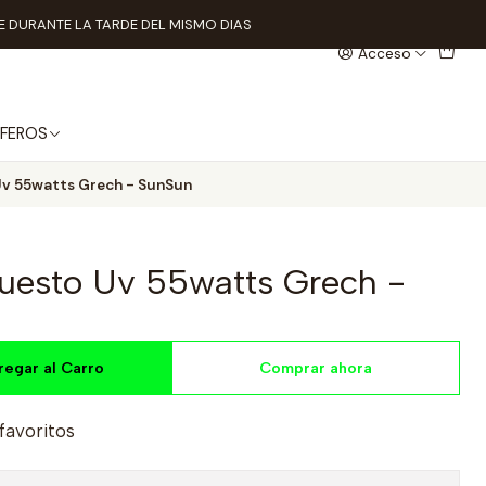
 DURANTE LA TARDE DEL MISMO DIAS
Acceso
FEROS
v 55watts Grech - SunSun
uesto Uv 55watts Grech -
regar al Carro
Comprar ahora
 favoritos