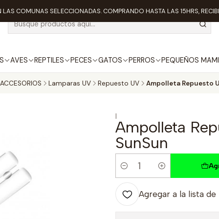
 LAS COMUNAS SELECCIONADAS. COMPRANDO HASTA LAS 15HRS, RECIBE
S
AVES
REPTILES
PECES
GATOS
PERROS
PEQUEÑOS MAMI
ACCESORIOS
Lamparas UV
Repuesto UV
Ampolleta Repuesto U
|
Ampolleta Rep
SunSun
Ag
Cantidad
Agregar a la lista de