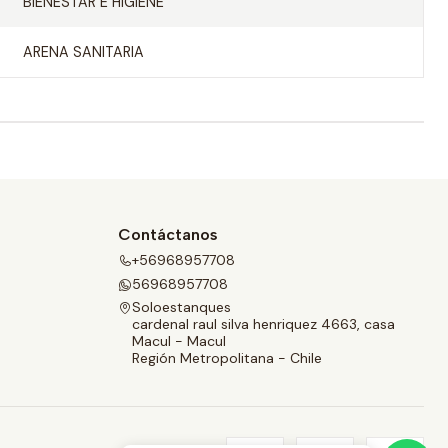
BIENESTAR E HIGIENE
ARENA SANITARIA
Contáctanos
+56968957708
56968957708
Soloestanques
cardenal raul silva henriquez 4663, casa
Macul - Macul
Región Metropolitana - Chile