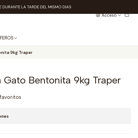
 DURANTE LA TARDE DEL MISMO DIAS
Acceso
FEROS
onita 9kg Traper
a Gato Bentonita 9kg Traper
 favoritos
ones