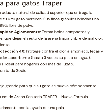
ia para gatos Traper
Producto natural de calidad superior que entrega la
e tú y tu gato merecen. Sus finos gránulos brindan una
 99% libre de polvo.
Rapidez Aglomerante
: Forma bolos compactos y
, que dejan el resto de la arena limpia y libre de mal olor,
iento.
rotección 4X
: Protege contra el olor a amoniaco, fecas y
oder absorbente (hasta 3 veces su peso en agua).
os:
Ideal para hogares con más de 1 gato.
onita de Sodio
deja grande para que su gato se mueva cómodamente.
 10 cm de Arena Sanitaria TRAPER – Nueva Fórmula
iariamente con la ayuda de una pala