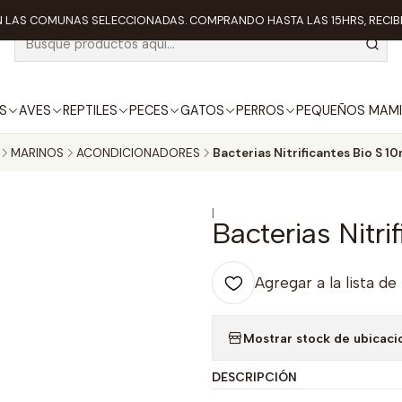
 LAS COMUNAS SELECCIONADAS. COMPRANDO HASTA LAS 15HRS, RECIBE
S
AVES
REPTILES
PECES
GATOS
PERROS
PEQUEÑOS MAMI
MARINOS
ACONDICIONADORES
Bacterias Nitrificantes Bio S 1
|
Bacterias Nitri
Agregar a la lista de
Mostrar stock de ubicaci
DESCRIPCIÓN