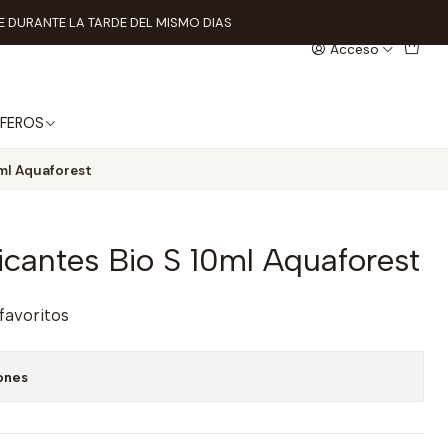
 DURANTE LA TARDE DEL MISMO DIAS
Acceso
FEROS
0ml Aquaforest
ficantes Bio S 10ml Aquaforest
 favoritos
ones