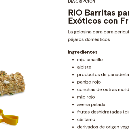
DESCRIPCIÓN
RIO Barritas pa
Exóticos con Fr
La golosina para para periqu
pájaros domésticos
Ingredientes
mijo amarillo
alpiste
productos de panadería
panizo rojo
conchas de ostras moli
mijo rojo
avena pelada
frutas deshidratadas (piñ
cártamo
derivados de origen veg