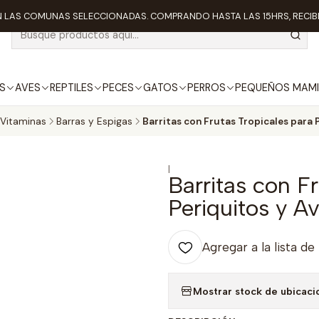
 LAS COMUNAS SELECCIONADAS. COMPRANDO HASTA LAS 15HRS, RECIBE
S
AVES
REPTILES
PECES
GATOS
PERROS
PEQUEÑOS MAMI
 Vitaminas
Barras y Espigas
Barritas con Frutas Tropicales para 
|
Barritas con F
Periquitos y A
Agregar a la lista de
Mostrar stock de ubicaci