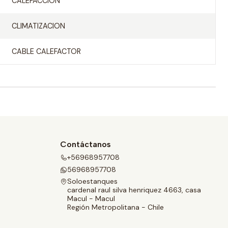
CALEFACCION
CLIMATIZACION
CABLE CALEFACTOR
Contáctanos
+56968957708
56968957708
Soloestanques
cardenal raul silva henriquez 4663, casa
Macul - Macul
Región Metropolitana - Chile