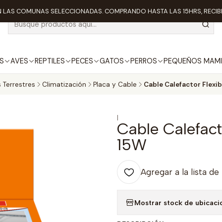
 LAS COMUNAS SELECCIONADAS. COMPRANDO HASTA LAS 15HRS, RECIBE
S
AVES
REPTILES
PECES
GATOS
PERROS
PEQUEÑOS MAMI
s Terrestres
Climatización
Placa y Cable
Cable Calefactor Flexib
|
Cable Calefact
15W
Agregar a la lista de
Mostrar stock de ubicaci