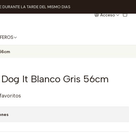
 DURANTE LA TARDE DEL MISMO DIAS
Acceso
FEROS
 56cm
 Dog It Blanco Gris 56cm
 favoritos
ones