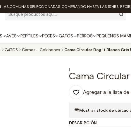
 LAS COMUNAS SELECCIONADAS. COMPRANDO HASTA LAS 15HRS, RECIBE
S
AVES
REPTILES
PECES
GATOS
PERROS
PEQUEÑOS MAMI
o
GATOS
Camas - Colchones
Cama Circular Dog It Blanco Gris
|
Cama Circular
Agregar a la lista de
Mostrar stock de ubicaci
DESCRIPCIÓN