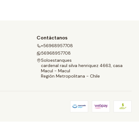
Contáctanos
+56968957708
56968957708
Soloestanques
cardenal raul silva henriquez 4663, casa
Macul - Macul
Región Metropolitana - Chile