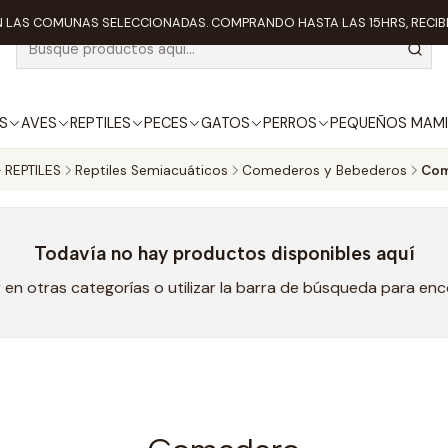
 LAS COMUNAS SELECCIONADAS. COMPRANDO HASTA LAS 15HRS, RECIBE
S
AVES
REPTILES
PECES
GATOS
PERROS
PEQUEÑOS MAMI
REPTILES
Reptiles Semiacuáticos
Comederos y Bebederos
Com
Todavía no hay productos disponibles aquí
en otras categorías o utilizar la barra de búsqueda para en