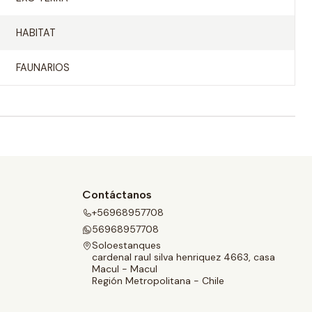
HABITAT
FAUNARIOS
Contáctanos
+56968957708
56968957708
Soloestanques
cardenal raul silva henriquez 4663, casa
Macul - Macul
Región Metropolitana - Chile