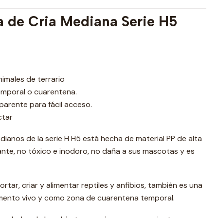
 de Cria Mediana Serie H5
m
nimales de terrario
temporal o cuarentena.
parente para fácil acceso.
ctar
edianos de la serie H H5 está hecha de material PP de alta
ante, no tóxico e inodoro, no daña a sus mascotas y es
rtar, criar y alimentar reptiles y anfibios, también es una
limento vivo y como zona de cuarentena temporal.