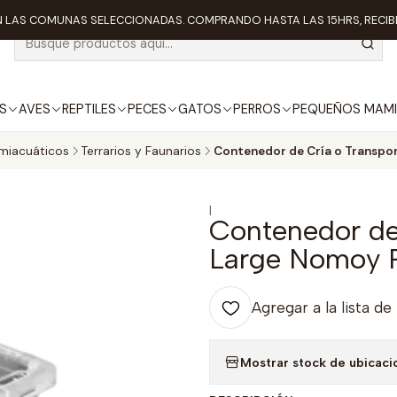
 LAS COMUNAS SELECCIONADAS. COMPRANDO HASTA LAS 15HRS, RECIBE
S
AVES
REPTILES
PECES
GATOS
PERROS
PEQUEÑOS MAMI
emiacuáticos
Terrarios y Faunarios
Contenedor de Cría o Transpo
|
Contenedor de 
Large Nomoy 
Agregar a la lista de
Mostrar stock de ubicaci