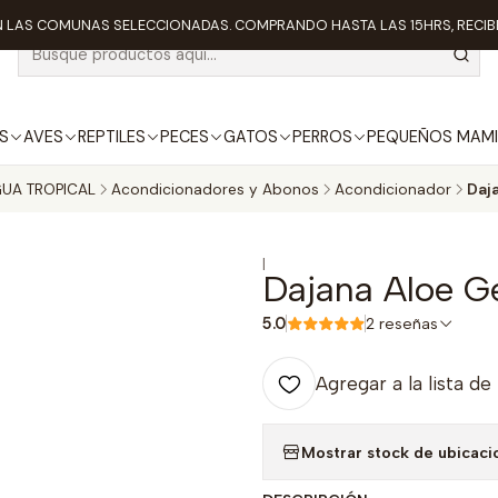
 LAS COMUNAS SELECCIONADAS. COMPRANDO HASTA LAS 15HRS, RECIBE
S
AVES
REPTILES
PECES
GATOS
PERROS
PEQUEÑOS MAMI
UA TROPICAL
Acondicionadores y Abonos
Acondicionador
Daja
|
Dajana Aloe G
5.0
2 reseñas
Agregar a la lista de
Mostrar stock de ubicaci