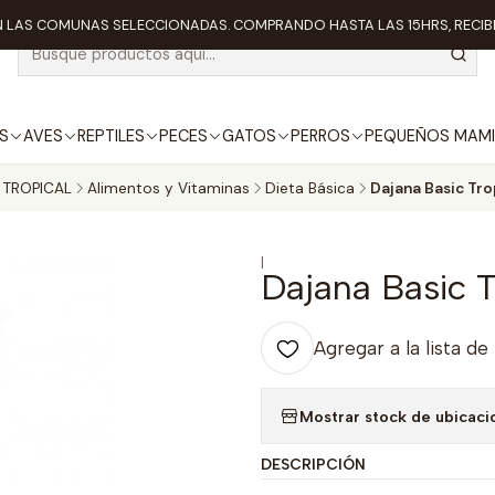
 LAS COMUNAS SELECCIONADAS. COMPRANDO HASTA LAS 15HRS, RECIBE
S
AVES
REPTILES
PECES
GATOS
PERROS
PEQUEÑOS MAMI
 TROPICAL
Alimentos y Vitaminas
Dieta Básica
Dajana Basic Tro
|
Dajana Basic T
Agregar a la lista de
Mostrar stock de ubicaci
DESCRIPCIÓN