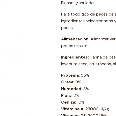
Pienso granulado
Para todo tipo de peces de a
ingredientes seleccionados y
peces.
Alimentación:
Alimentar var
pocos minutos.
Ingredientes:
Harina de pes
levadura seca, crustáceos, alg
Proteína:
55%
Grasa:
9%
Humedad:
8%
Fibra:
2%
Ceniza:
10%
Vitamina A:
23000 UI/kg
Vitamina D3:
2500 UI/kg