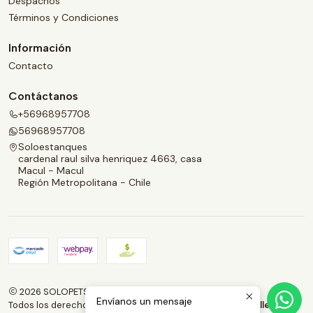
Despachos
Términos y Condiciones
Información
Contacto
Contáctanos
+56968957708
56968957708
Soloestanques
cardenal raul silva henriquez 4663, casa
Macul - Macul
Región Metropolitana - Chile
2026 SOLOPETS.CL.
Envíanos un mensaje
Todos los derechos reservados.
Desarrollado por Jumpseller
.