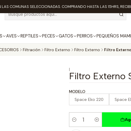
 LAS COMUNAS SELECCIONADAS. COMPRANDO HASTA LAS 15HRS, RECIBE
S
AVES
REPTILES
PECES
GATOS
PERROS
PEQUEÑOS MAMI
CESORIOS
Filtración
Filtro Externo
Filtro Externo
Filtro Externo
|
Filtro Externo 
MODELO
Space Eko 220
Space E
Ag
Cantidad