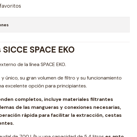
 favoritos
ones
os SICCE SPACE EKO
 externo de la línea SPACE EKO.
 y único, su gran volumen de filtro y su funcionamiento
una excelente opción para principiantes.
enden completos, incluye materiales filtrantes
demas de las mangueras y conexiones necesarias,
eración rápida para facilitar la extracción, cestas
tentes.
udal de 700 L/h y una capacidad de 5,4 litros
es apto