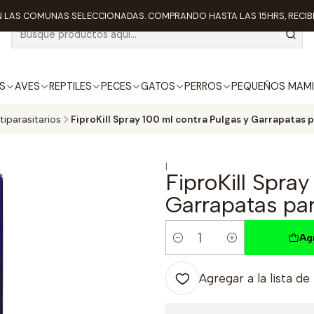
 LAS COMUNAS SELECCIONADAS. COMPRANDO HASTA LAS 15HRS, RECIBE
S
AVES
REPTILES
PECES
GATOS
PERROS
PEQUEÑOS MAMI
tiparasitarios
FiproKill Spray 100 ml contra Pulgas y Garrapatas 
|
FiproKill Spra
Garrapatas par
Ag
Cantidad
Agregar a la lista de