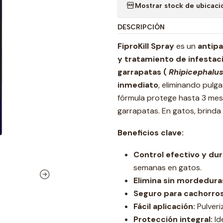
Mostrar stock de ubicaci
DESCRIPCIÓN
FiproKill Spray
es un
antipa
y tratamiento de infestac
garrapatas (
Rhipicephalu
inmediato
, eliminando pulg
fórmula protege hasta 3 mes
garrapatas. En gatos, brind
Beneficios clave:
Control efectivo y du
semanas en gatos.
Elimina sin mordedura
Seguro para cachorros
Fácil aplicación:
Pulveri
Protección integral:
Id