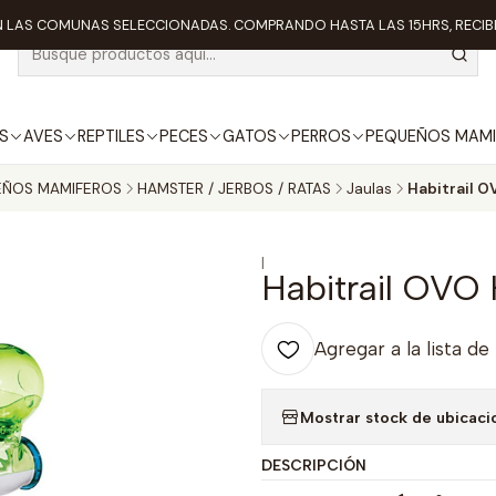
 LAS COMUNAS SELECCIONADAS. COMPRANDO HASTA LAS 15HRS, RECIBE
S
AVES
REPTILES
PECES
GATOS
PERROS
PEQUEÑOS MAMI
EÑOS MAMIFEROS
HAMSTER / JERBOS / RATAS
Jaulas
Habitrail 
|
Habitrail OVO
Agregar a la lista de
Mostrar stock de ubicaci
DESCRIPCIÓN