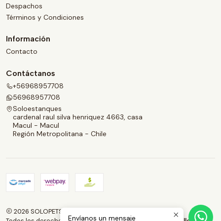
Despachos
Términos y Condiciones
Información
Contacto
Contáctanos
+56968957708
56968957708
Soloestanques
cardenal raul silva henriquez 4663, casa
Macul - Macul
Región Metropolitana - Chile
2026 SOLOPETS.CL.
Envíanos un mensaje
Todos los derechos reservados.
Desarrollado por Jumpseller
.