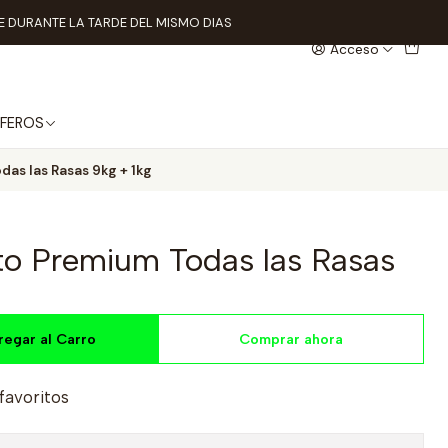
 DURANTE LA TARDE DEL MISMO DIAS
Acceso
FEROS
as las Rasas 9kg + 1kg
to Premium Todas las Rasas
regar al Carro
Comprar ahora
 favoritos