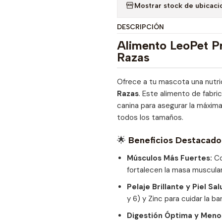
Mostrar stock de ubicaci
DESCRIPCIÓN
Alimento LeoPet P
Razas
Ofrece a tu mascota una nutri
Razas
. Este alimento de fabri
canina para asegurar la máxima 
todos los tamaños.
🌟
Beneficios Destacado
Músculos Más Fuertes:
Co
fortalecen la masa muscular
Pelaje Brillante y Piel Sa
y 6) y Zinc para cuidar la ba
Digestión Óptima y Menos