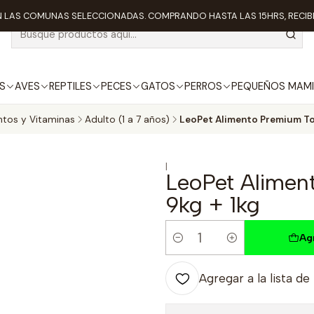
 LAS COMUNAS SELECCIONADAS. COMPRANDO HASTA LAS 15HRS, RECIBE
S
AVES
REPTILES
PECES
GATOS
PERROS
PEQUEÑOS MAMI
ntos y Vitaminas
Adulto (1 a 7 años)
LeoPet Alimento Premium Tod
|
LeoPet Alimen
9kg + 1kg
Ag
Cantidad
Agregar a la lista de