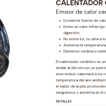
CALENTADOR 
Emisor de calor c
Excelente fuente de cal
Emite un calor infrarrojo n
digestión.
No emite luz, no altera l
Aumenta la temperatura g
Elemento cerámico sólido
El calentador cerámico es un
similar al del sol con un patr
este emisor calentará a los 
temperatura del aire ambiente
el tejido de la piel, promovie
sanguíneos y aumenta la cir
DETALLES