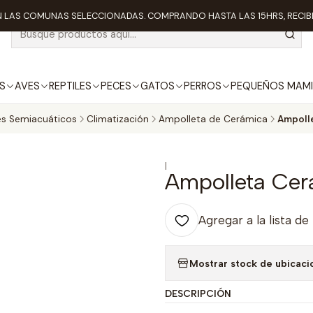
 LAS COMUNAS SELECCIONADAS. COMPRANDO HASTA LAS 15HRS, RECIBE
S
AVES
REPTILES
PECES
GATOS
PERROS
PEQUEÑOS MAMI
es Semiacuáticos
Climatización
Ampolleta de Cerámica
Ampoll
|
Ampolleta Cer
Agregar a la lista de
Mostrar stock de ubicaci
DESCRIPCIÓN