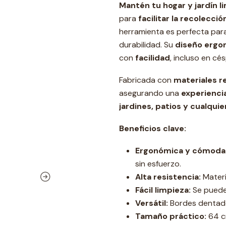
Mantén tu hogar y jardín l
para
facilitar la recolecció
herramienta es perfecta pa
durabilidad. Su
diseño ergo
con
facilidad
, incluso en cés
Fabricada con
materiales r
asegurando una
experienci
jardines, patios y cualquie
Beneficios clave:
Ergonómica y cómoda
sin esfuerzo.
Alta resistencia:
Materi
Fácil limpieza:
Se puede 
Versátil:
Bordes dentado
Tamaño práctico:
64 cm