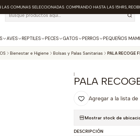
 LAS COMUNAS SELECCIONADAS. COMPRANDO HASTA LAS 15HRS, RECIBE
S
AVES
REPTILES
PECES
GATOS
PERROS
PEQUEÑOS MAMI
ROS
Bienestar e Higiene
Bolsas y Palas Sanitarias
PALA RECOGE F
|
PALA RECOGE
Agregar a la lista de
Mostrar stock de ubicaci
DESCRIPCIÓN