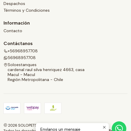
Despachos
Términos y Condiciones
Información
Contacto
Contáctanos
+56968957708
56968957708
Soloestanques
cardenal raul silva henriquez 4663, casa
Macul - Macul
Región Metropolitana - Chile
2026 SOLOPETS.CL.
Envíanos un mensaje
Todos los derechos reservados.
Desarrollado por Jumpseller
.