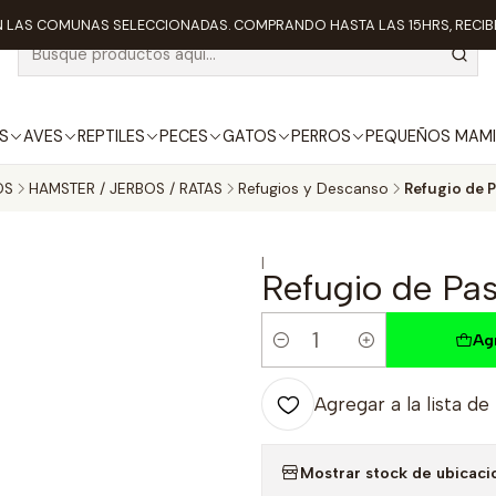
 LAS COMUNAS SELECCIONADAS. COMPRANDO HASTA LAS 15HRS, RECIBE
S
AVES
REPTILES
PECES
GATOS
PERROS
PEQUEÑOS MAMI
OS
HAMSTER / JERBOS / RATAS
Refugios y Descanso
Refugio de 
|
Refugio de Pas
Ag
Cantidad
Agregar a la lista de
Mostrar stock de ubicaci