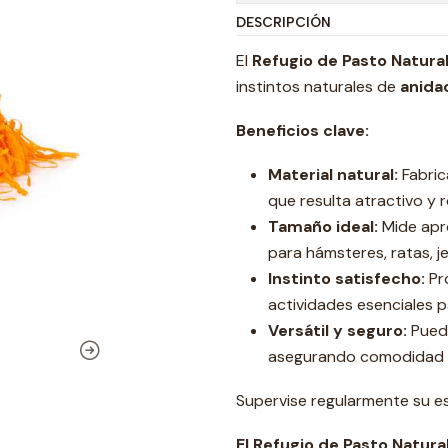
DESCRIPCIÓN
El
Refugio de Pasto Natura
instintos naturales de
anida
Beneficios clave:
Material natural:
Fabric
que resulta atractivo y 
Tamaño ideal:
Mide apr
para hámsteres, ratas, j
Instinto satisfecho:
Pro
actividades esenciales p
Versátil y seguro:
Puede
asegurando comodidad y
Supervise regularmente su e
El Refugio de Pasto Natur