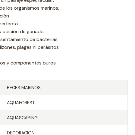
un paisaje espectacular.
de los organismos marinos.
ción
perfecta
y adición de ganado
asentamiento de bacterias.
lizones, plagas ni parásitos
cos y componentes puros.
PECES MARINOS
AQUAFOREST
AQUASCAPING
DECORACION