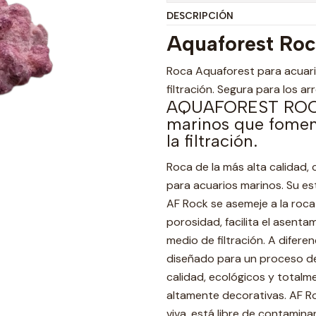
DESCRIPCIÓN
Aquaforest Ro
Roca Aquaforest para acuari
filtración. Segura para los arr
AQUAFOREST ROCK:
marinos que foment
la filtración.
Roca de la más alta calidad,
para acuarios marinos. Su es
AF Rock se asemeje a la roca 
porosidad, facilita el asen
medio de filtración. A difer
diseñado para un proceso de 
calidad, ecológicos y totalm
altamente decorativas. AF Ro
viva, está libre de contamina