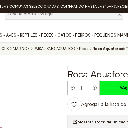
 LAS COMUNAS SELECCIONADAS. COMPRANDO HASTA LAS 15HRS, RECIBE
S
AVES
REPTILES
PECES
GATOS
PERROS
PEQUEÑOS MAMI
ECES
MARINOS
PAISAJISMO ACUATICO
Roca
Roca Aquaforest T
|
Roca Aquafore
Ag
Cantidad
Agregar a la lista de
Mostrar stock de ubicaci