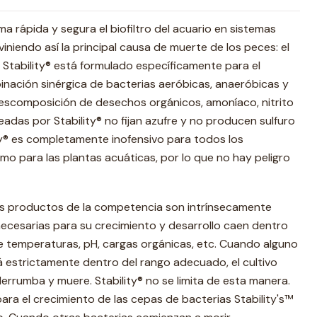
ma rápida y segura el biofiltro del acuario en sistemas
iniendo así la principal causa de muerte de los peces: el
 Stability® está formulado específicamente para el
nación sinérgica de bacterias aeróbicas, anaeróbicas y
a descomposición de desechos orgánicos, amoníaco, nitrito
eadas por Stability® no fijan azufre y no producen sulfuro
ty® es completamente inofensivo para todos los
mo para las plantas acuáticas, por lo que no hay peligro
los productos de la competencia son intrínsecamente
necesarias para su crecimiento y desarrollo caen dentro
 temperaturas, pH, cargas orgánicas, etc. Cuando alguno
 estrictamente dentro del rango adecuado, el cultivo
rrumba y muere. Stability® no se limita de esta manera.
ara el crecimiento de las cepas de bacterias Stability's™