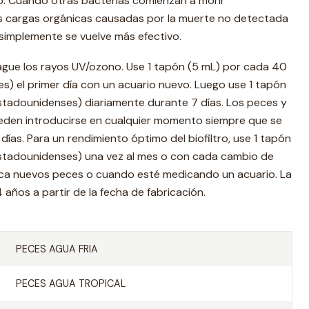
. Cuando otras bacterias comienzan a morir
s cargas orgánicas causadas por la muerte no detectada
 simplemente se vuelve más efectivo.
ague los rayos UV/ozono. Use 1 tapón (5 mL) por cada 40
s) el primer día con un acuario nuevo. Luego use 1 tapón
stadounidenses) diariamente durante 7 días. Los peces y
eden introducirse en cualquier momento siempre que se
ías. Para un rendimiento óptimo del biofiltro, use 1 tapón
stadounidenses) una vez al mes o con cada cambio de
ca nuevos peces o cuando esté medicando un acuario. La
4 años a partir de la fecha de fabricación.
PECES AGUA FRIA
PECES AGUA TROPICAL