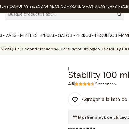
 LAS COMUNAS SELECCIONADAS. COMPRANDO HASTA LAS 15HRS, RECIBE
S
AVES
REPTILES
PECES
GATOS
PERROS
PEQUEÑOS MAMI
ESTANQUES
Acondicionadores
Activador Biológico
Stability 100
|
Stability 100 m
4.5
2 reseñas
Agregar a la lista de
Mostrar stock de ubicaci