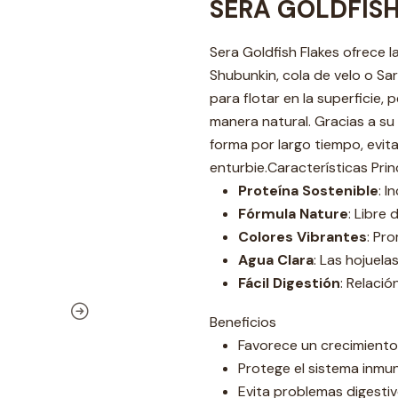
SERA GOLDFIS
Sera Goldfish Flakes ofrece l
Shubunkin, cola de velo o S
para flotar en la superficie,
manera natural. Gracias a su
forma por largo tiempo, evit
enturbie.Características Prin
Proteína Sostenible
: I
Fórmula Nature
: Libre 
Colores Vibrantes
: Pr
Agua Clara
: Las hojuela
Fácil Digestión
: Relaci
Beneficios
Favorece un crecimiento 
Protege el sistema inmun
Evita problemas digesti