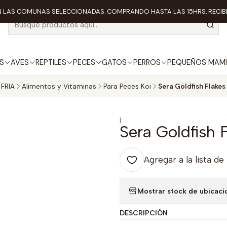
 LAS COMUNAS SELECCIONADAS. COMPRANDO HASTA LAS 15HRS, RECIBE
S
AVES
REPTILES
PECES
GATOS
PERROS
PEQUEÑOS MAMI
FRIA
Alimentos y Vitaminas
Para Peces Koi
Sera Goldfish Flake
|
Sera Goldfish 
Agregar a la lista de
Mostrar stock de ubicaci
DESCRIPCIÓN