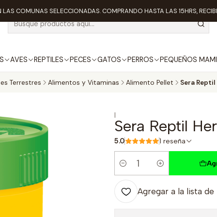
 LAS COMUNAS SELECCIONADAS. COMPRANDO HASTA LAS 15HRS, RECIBE
S
AVES
REPTILES
PECES
GATOS
PERROS
PEQUEÑOS MAMI
les Terrestres
Alimentos y Vitaminas
Alimento Pellet
Sera Repti
|
Sera Reptil He
5.0
1 reseña
Ag
Cantidad
Agregar a la lista de