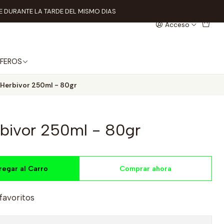
 DURANTE LA TARDE DEL MISMO DIAS
Acceso
FEROS
l Herbivor 250ml - 80gr
rbivor 250ml - 80gr
regar al Carro
Comprar ahora
 favoritos