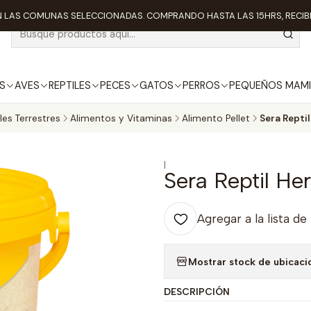
 LAS COMUNAS SELECCIONADAS. COMPRANDO HASTA LAS 15HRS, RECIBE
S
AVES
REPTILES
PECES
GATOS
PERROS
PEQUEÑOS MAMI
les Terrestres
Alimentos y Vitaminas
Alimento Pellet
Sera Repti
|
Sera Reptil He
Agregar a la lista de
Mostrar stock de ubicaci
DESCRIPCIÓN