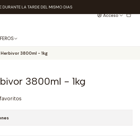
 DURANTE LA TARDE DEL MISMO DIAS
Acceso
FEROS
l Herbivor 3800ml - 1kg
rbivor 3800ml - 1kg
 favoritos
ones