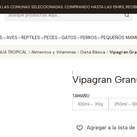
 LAS COMUNAS SELECCIONADAS. COMPRANDO HASTA LAS 15HRS, RECIBE
S
AVES
REPTILES
PECES
GATOS
PERROS
PEQUEÑOS MAMI
GUA TROPICAL
Alimentos y Vitaminas
Dieta Básica
Vipagran Gra
|
Vipagran Gran
TAMAÑO
100ml - 39g
250ml - 1
Agregar a la lista de