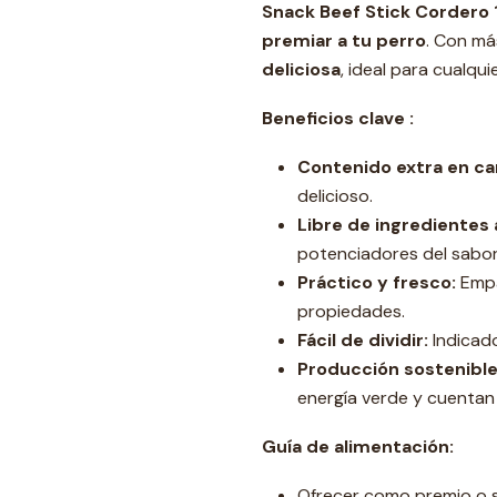
Snack Beef Stick Cordero 
premiar a tu perro
. Con m
deliciosa
, ideal para cualqui
Beneficios clave :
Contenido extra en ca
delicioso.
Libre de ingredientes a
potenciadores del sabor
Práctico y fresco:
Empa
propiedades.
Fácil de dividir:
Indicado
Producción sostenible
energía verde y cuentan
Guía de alimentación:
Ofrecer como premio o s