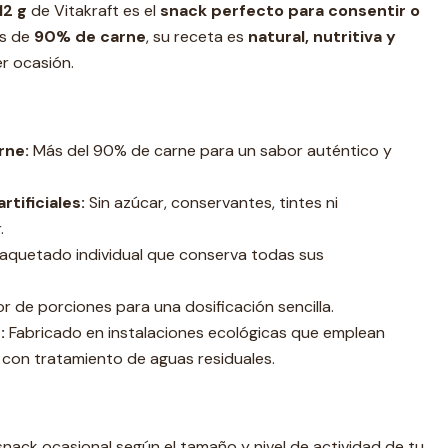
12 g
de Vitakraft es el
snack perfecto para consentir o
ás de
90% de carne
, su receta es
natural, nutritiva y
er ocasión.
rne:
Más del 90% de carne para un sabor auténtico y
rtificiales:
Sin azúcar, conservantes, tintes ni
.
quetado individual que conserva todas sus
r de porciones para una dosificación sencilla.
:
Fabricado en instalaciones ecológicas que emplean
 con tratamiento de aguas residuales.
nack ocasional según el tamaño y nivel de actividad de tu