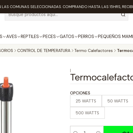
 LAS COMUNAS SELECCIONADAS. COMPRANDO HASTA LAS 15HRS, RECIBE
S
AVES
REPTILES
PECES
GATOS
PERROS
PEQUEÑOS MAMI
SORIOS
CONTROL DE TEMPERATURA
Termo Calefactores
Termoca
|
Termocalefact
OPCIONES
25 WATTS
50 WATTS
500 WATTS