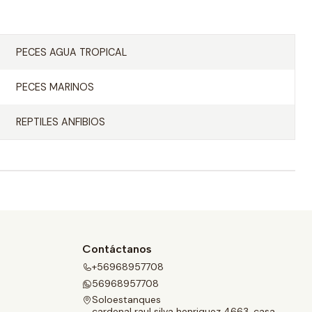
PECES AGUA TROPICAL
PECES MARINOS
REPTILES ANFIBIOS
Contáctanos
+56968957708
56968957708
Soloestanques
cardenal raul silva henriquez 4663, casa