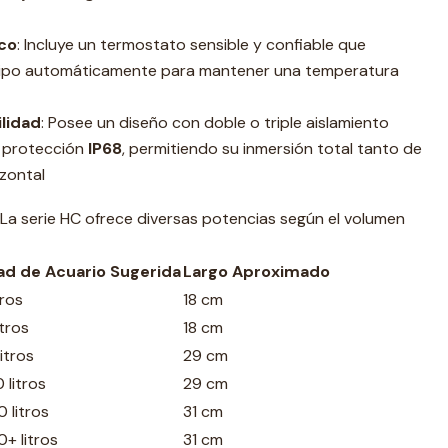
co
: Incluye un termostato sensible y confiable que
uipo automáticamente para mantener una temperatura
lidad
: Posee un diseño con doble o triple aislamiento
 protección
IP68
, permitiendo su inmersión total tanto de
izontal
La serie HC ofrece diversas potencias según el volumen
d de Acuario Sugerida
Largo Aproximado
tros
18 cm
itros
18 cm
itros
29 cm
 litros
29 cm
 litros
31 cm
+ litros
31 cm