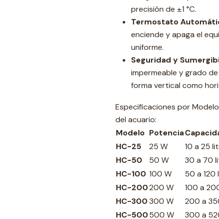
precisión de ±1 °C.
Termostato Automáti
enciende y apaga el eq
uniforme.
Seguridad y Sumergibi
impermeable y grado de
forma vertical como hor
Especificaciones por Modelo
del acuario:
Modelo
Potencia
Capacida
HC-25
25 W
10 a 25 li
HC-50
50 W
30 a 70 l
HC-100
100 W
50 a 120 l
HC-200
200 W
100 a 200
HC-300
300 W
200 a 350
HC-500
500 W
300 a 520