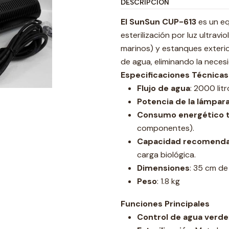
DESCRIPCIÓN
El SunSun CUP-613
es un eq
esterilización por luz ultrav
marinos) y estanques exterio
de agua, eliminando la necesi
Especificaciones Técnicas
Flujo de agua
: 2000 lit
Potencia de la lámpar
Consumo energético t
componentes).
Capacidad recomend
carga biológica.
Dimensiones
: 35 cm de 
Peso
: 1.8 kg
Funciones Principales
Control de agua verde