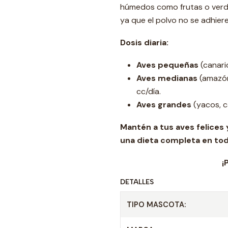
húmedos como frutas o verd
ya que el polvo no se adhie
Dosis diaria
:
Aves pequeñas
(canario
Aves medianas
(amazón
cc/día.
Aves grandes
(yacos, c
Mantén a tus aves felices
una dieta completa en toda
¡Prueba Pr
DETALLES
TIPO MASCOTA: