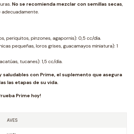
uras.
No se recomienda mezclar con semillas secas
,
re adecuadamente.
s, periquitos, pinzones, agapornis): 0,5 cc/día.
icas pequeñas, loros grises, guacamayos miniatura): 1
acatúas, tucanes): 1,5 cc/día.
 y saludables con Prime, el suplemento que asegura
s las etapas de su vida.
ime hoy!
AVES