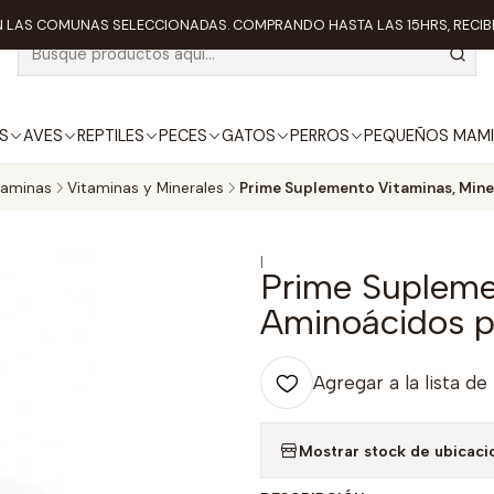
 LAS COMUNAS SELECCIONADAS. COMPRANDO HASTA LAS 15HRS, RECIBE
S
AVES
REPTILES
PECES
GATOS
PERROS
PEQUEÑOS MAMI
taminas
Vitaminas y Minerales
Prime Suplemento Vitaminas, Mine
|
Prime Supleme
Aminoácidos p
Agregar a la lista de
Mostrar stock de ubicaci