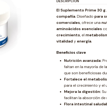
DESCRIPCIÓN
El Suplemento Prime 30 g.
compañía
. Diseñado
para s
comerciales
, ofrece una
nu
aminoácidos esenciales
co
crecimiento
, el
metabolis
vitalidad
y
energía
.
Beneficios clave
Nutrición avanzada:
Pr
faltan en la mayoría de 
que son beneficiosas dur
Fortalece el metaboli
para el crecimiento y el 
Mejora la digestión:
Su 
facilitan la absorción de
Flora intestinal saluda