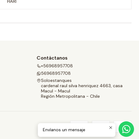
HARI
Contáctanos
+56968957708
56968957708
Soloestanques
cardenal raul silva henriquez 4663, casa
Macul - Macul
Región Metropolitana - Chile
Envíanos un mensaje