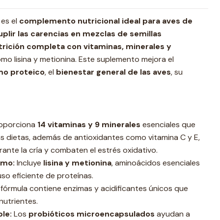
es el
complemento nutricional ideal para aves de
uplir las carencias en mezclas de semillas
trición completa con vitaminas, minerales y
mo lisina y metionina. Este suplemento mejora el
mo
proteico
, el
bienestar general de las aves
, su
oporciona
14 vitaminas y 9 minerales
esenciales que
las dietas, además de antioxidantes como vitamina C y E,
ante la cría y combaten el estrés oxidativo.
smo:
Incluye
lisina y metionina
, aminoácidos esenciales
uso eficiente de proteínas.
fórmula contiene enzimas y acidificantes únicos que
 nutrientes.
ble:
Los
probióticos microencapsulados
ayudan a