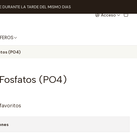
 DURANTE LA TARDE DEL MISMO DIAS
Acceso
FEROS
atos (PO4)
Fosfatos (PO4)
 favoritos
ones