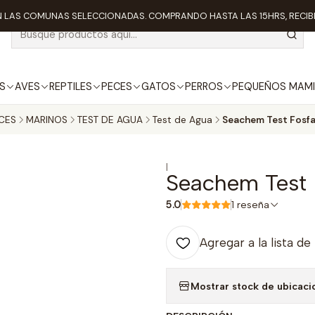
 LAS COMUNAS SELECCIONADAS. COMPRANDO HASTA LAS 15HRS, RECIBE
S
AVES
REPTILES
PECES
GATOS
PERROS
PEQUEÑOS MAMI
CES
MARINOS
TEST DE AGUA
Test de Agua
Seachem Test Fosf
|
Seachem Test 
5.0
1 reseña
Agregar a la lista de
Mostrar stock de ubicaci