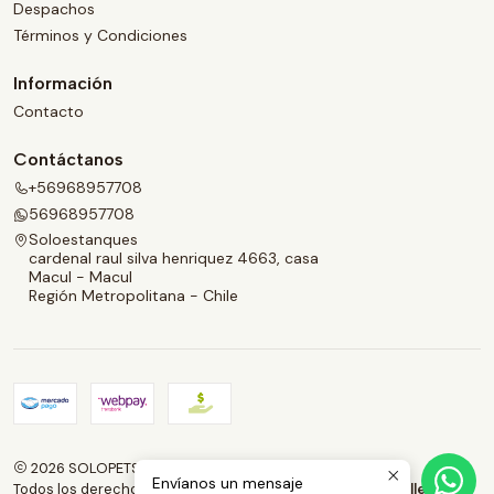
Despachos
Términos y Condiciones
Información
Contacto
Contáctanos
+56968957708
56968957708
Soloestanques
cardenal raul silva henriquez 4663, casa
Macul - Macul
Región Metropolitana - Chile
2026 SOLOPETS.CL.
Envíanos un mensaje
Todos los derechos reservados.
Desarrollado por Jumpseller
.