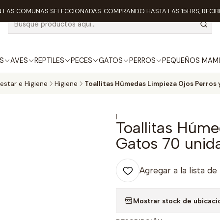
 LAS COMUNAS SELECCIONADAS. COMPRANDO HASTA LAS 15HRS, RECIBE
S
AVES
REPTILES
PECES
GATOS
PERROS
PEQUEÑOS MAMI
estar e Higiene
Higiene
Toallitas Húmedas Limpieza Ojos Perros 
|
Toallitas Húme
Gatos 70 unid
Agregar a la lista de
Mostrar stock de ubicaci