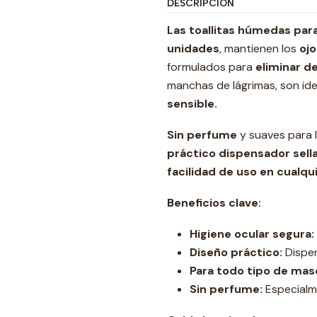
DESCRIPCIÓN
Las toallitas húmedas para
unidades
, mantienen los
ojo
formulados para
eliminar d
manchas de lágrimas, son ide
sensible.
Sin perfume
y suaves para l
práctico dispensador sella
facilidad de uso en cualq
Beneficios clave:
Higiene ocular segura:
Diseño práctico:
Dispen
Para todo tipo de mas
Sin perfume:
Especialme