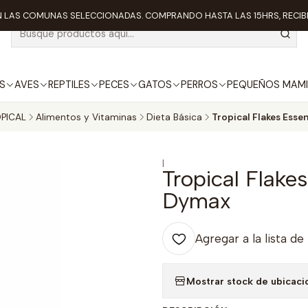
 LAS COMUNAS SELECCIONADAS. COMPRANDO HASTA LAS 15HRS, RECIBE
S
AVES
REPTILES
PECES
GATOS
PERROS
PEQUEÑOS MAMI
PICAL
Alimentos y Vitaminas
Dieta Básica
Tropical Flakes Esse
|
Tropical Flake
Dymax
Agregar a la lista de
Mostrar stock de ubicaci