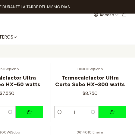
 DURANTE LA TARDE DEL MISMO DIAS
Acceso
FEROS
X50W
|
Sobo
HX300W
|
Sobo
lefactor Ultra
Termocalefactor Ultra
bo HX-50 watts
Corto Sobo HX-300 watts
$7.550
$8.750
Cantidad
200W
|
Sobo
3614010
|
Eheim