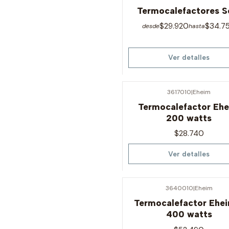
Agotado
Termocalefactores S
$29.920
$34.7
desde
hasta
Ver detalles
3617010
|
Eheim
Agotado
Termocalefactor Eh
200 watts
$28.740
Ver detalles
3640010
|
Eheim
Agotado
Termocalefactor Ehe
400 watts