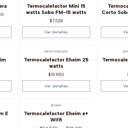
Agotado
Agotado
era
Termocalefactor Mini 15
Termoca
watts Sobo FM-15 watts
Corto Sob
50
$7.528
Ver detalles
Ve
3611010
|
Eheim
36
Agotado
Agotado
eim
Termocalefactor Eheim 25
Termocale
watts
$19.990
Ver detalles
Ve
|
Eheim
Agotado
im E
Termocalefactor Eheim e+
Wiffi