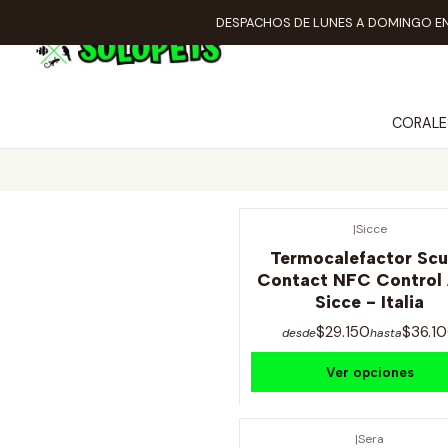
DESPACHOS DE LUNES A DOMINGO EN
CORALE
|
Sicce
Termocalefactor Sc
Contact NFC Control
Sicce - Italia
$29.150
$36.1
desde
hasta
Ver opciones
|
Sera