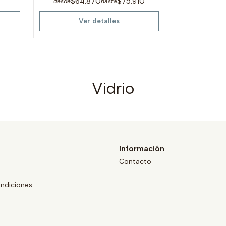
$64.870
$75.910
desde
hasta
Ver detalles
Vidrio
Información
Contacto
ndiciones