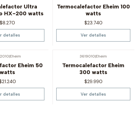
Agotado
lefactor Ultra
Termocalefactor Eheim 100
o HX-200 watts
watts
$8.270
$23.740
r detalles
Ver detalles
12010
|
Eheim
3619010
|
Eheim
Agotado
factor Eheim 50
Termocalefactor Eheim
watts
300 watts
$21.240
$29.990
r detalles
Ver detalles