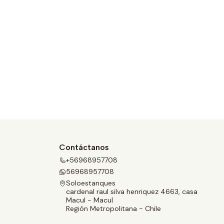
Contáctanos
+56968957708
56968957708
Soloestanques
cardenal raul silva henriquez 4663, casa
Macul - Macul
Región Metropolitana - Chile