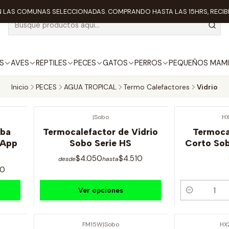
 LAS COMUNAS SELECCIONADAS. COMPRANDO HASTA LAS 15HRS, RECIBE
S
AVES
REPTILES
PECES
GATOS
PERROS
PEQUEÑOS MAMI
Inicio
PECES
AGUA TROPICAL
Termo Calefactores
Vidrio
|
Sobo
H
uba
Termocalefactor de Vidrio
Termoca
 App
Sobo Serie HS
Corto So
$4.050
$4.510
desde
hasta
00
Ver opciones
Cantidad
FM15W
|
Sobo
HX